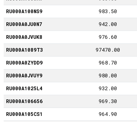
RU000A100NS9
983.50
RU000A0JU0N7
942.00
RU000A0JVUK8
976.60
RU000A1089T3
97470.00
RU000A0ZYDD9
968.70
RU000A0JVUY9
980.00
RU000A1025L4
932.00
RU000A106656
969.30
RU000A105CS1
964.90
RU000A1010M4
956.00