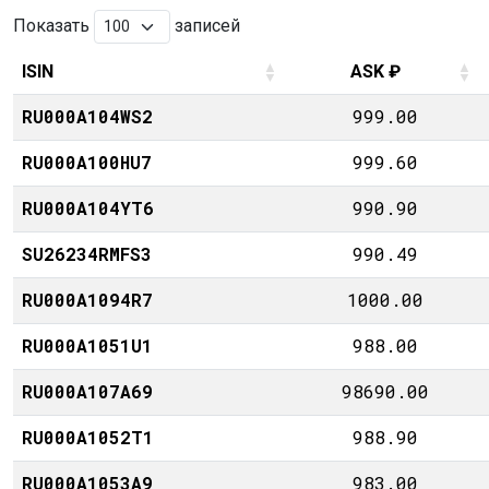
Показать
записей
ISIN
ASK ₽
ISIN
ASK ₽
RU000A104WS2
999.00
RU000A100HU7
999.60
RU000A104YT6
990.90
SU26234RMFS3
990.49
RU000A1094R7
1000.00
RU000A1051U1
988.00
RU000A107A69
98690.00
RU000A1052T1
988.90
RU000A1053A9
983.00