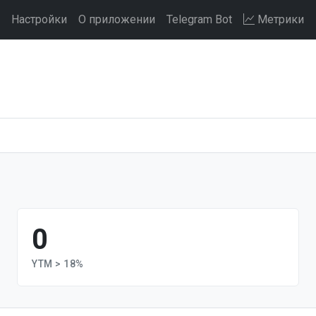
Настройки
О приложении
Telegram Bot
Метрики
0
YTM > 18%